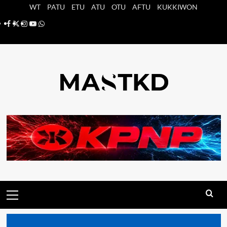
Saltar
WT
PATU
ETU
ATU
OTU
AFTU
KUKKIWON
al
Facebook
X
Instagram
YouTube
Whatsapp
contenido
Menú
principal