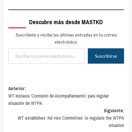
Descubre más desde MASTKD
Suscríbete y recibe las últimas entradas en tu correo
electrónico.
Escribe tu correo electrónico…
Suscribirse
Navegación
Anterior:
WT instaura ‘Comisión de Acompañamiento’ para regular
de
situación de WTPA
entradas
Siguiente:
WT establishes ‘Ad-Hoc Committee’ to regulate the WTPA
situation