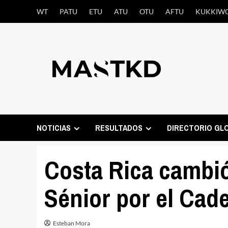
Saltar
WT
PATU
ETU
ATU
OTU
AFTU
KUKKIW
al
contenido
NOTICIAS
RESULTADOS
DIRECTORIO GL
Costa Rica cambi
Sénior por el Cade
Esteban Mora