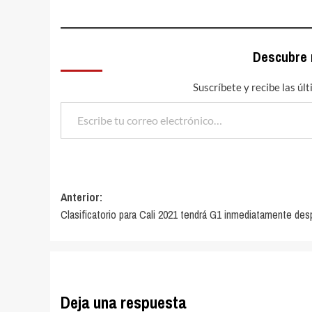
Descubre
Suscríbete y recibe las úl
Escribe tu correo electrónico…
Navegación
Anterior:
Clasificatorio para Cali 2021 tendrá G1 inmediatamente de
de
entradas
Deja una respuesta