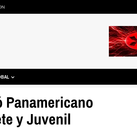
ON
OBAL
ó Panamericano
te y Juvenil