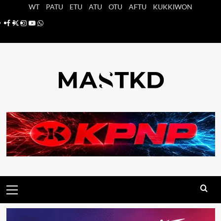
Saltar
WT
PATU
ETU
ATU
OTU
AFTU
KUKKIWON
al
Facebook
X
Instagram
YouTube
Whatsapp
contenido
Menú
principal