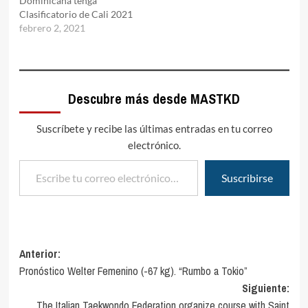
Dominicana tenga
Clasificatorio de Cali 2021
febrero 2, 2021
Descubre más desde MASTKD
Suscríbete y recibe las últimas entradas en tu correo
electrónico.
Escribe tu correo electrónico…
Suscribirse
Navegación
Anterior:
Pronóstico Welter Femenino (-67 kg). “Rumbo a Tokio”
de
Siguiente:
entradas
The Italian Taekwondo Federation organize course with Saint