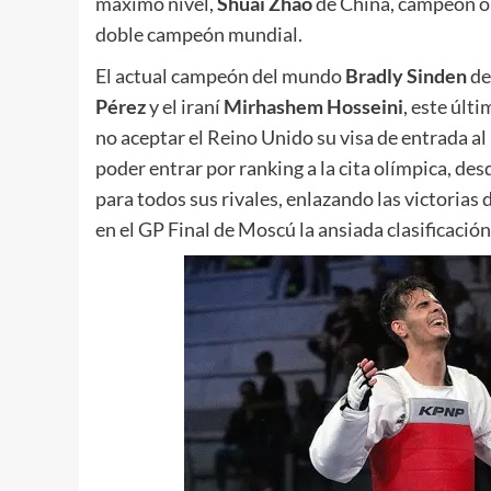
máximo nivel,
Shuai
Zhao
de China, campeón olí
doble campeón mundial.
El actual campeón del mundo
Bradly
Sinden
de
Pérez
y el iraní
Mirhashem
Hosseini
, este últ
no aceptar el Reino Unido su visa de entrada al
poder entrar por ranking a la cita olímpica, 
para todos sus rivales, enlazando las victoria
en el GP Final de Moscú la ansiada clasificación