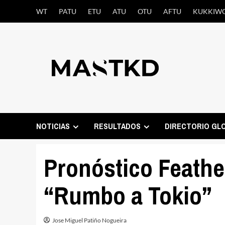
Saltar
WT
PATU
ETU
ATU
OTU
AFTU
KUKKIW
al
contenido
NOTICIAS
RESULTADOS
DIRECTORIO GL
Pronóstico Feathe
“Rumbo a Tokio”
Jose Miguel Patiño Nogueira