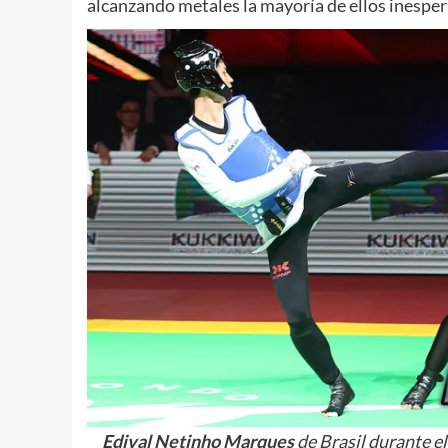
alcanzando metales la mayoría de ellos inespe
Edival
Netinho
Marques
de Brasil durante e