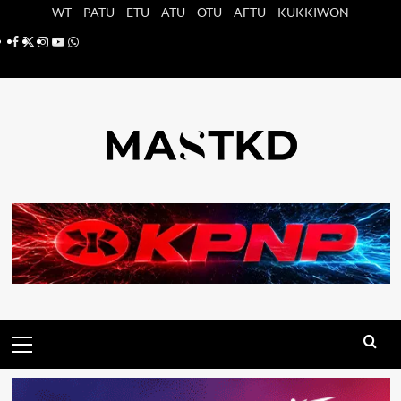
Saltar
WT
PATU
ETU
ATU
OTU
AFTU
KUKKIWON
al
Facebook
X
Instagram
YouTube
Whatsapp
contenido
Menú
principal