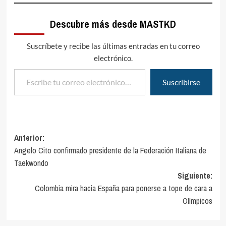
Descubre más desde MASTKD
Suscríbete y recibe las últimas entradas en tu correo
electrónico.
Escribe tu correo electrónico…
Suscribirse
Navegación
Anterior:
Angelo Cito confirmado presidente de la Federación Italiana de
de
Taekwondo
entradas
Siguiente:
Colombia mira hacia España para ponerse a tope de cara a
Olímpicos