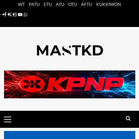
Saltar
WT
PATU
ETU
ATU
OTU
AFTU
KUKKIWON
al
Facebook
X
Instagram
YouTube
Whatsapp
contenido
Menú
principal