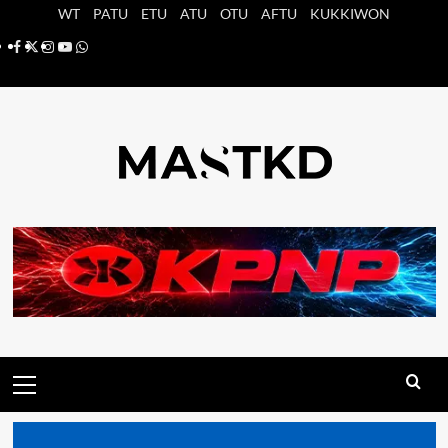
Saltar
WT
PATU
ETU
ATU
OTU
AFTU
KUKKIWON
al
Facebook
X
Instagram
YouTube
Whatsapp
contenido
Menú
principal