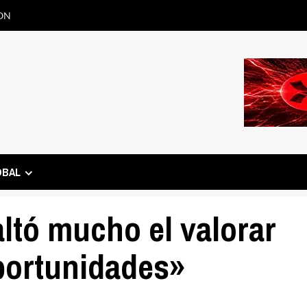
ON
OBAL
faltó mucho el valorar
portunidades»