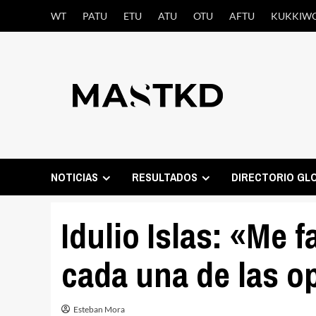
Saltar
WT
PATU
ETU
ATU
OTU
AFTU
KUKKIW
al
contenido
NOTICIAS
RESULTADOS
DIRECTORIO GL
Idulio Islas: «Me 
cada una de las o
Esteban Mora