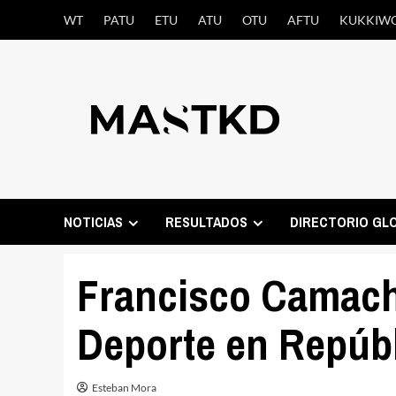
Saltar
WT
PATU
ETU
ATU
OTU
AFTU
KUKKIW
al
contenido
NOTICIAS
RESULTADOS
DIRECTORIO GL
Francisco Camach
Deporte en Repúb
Esteban Mora