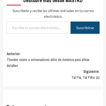
Descubre más desde MASTKD
Suscríbete y recibe las últimas entradas en tu correo
electrónico.
Escribe tu correo electrónico…
Suscribirse
Navegación
Anterior:
Thunder reúne a entrenadores élite de América para afinar
de
detalles
entradas
Siguiente:
Tal Pai, Tal Filho (a)