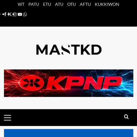
Saltar
WT
PATU
ETU
ATU
OTU
AFTU
KUKKIWON
al
Facebook
X
Instagram
YouTube
Whatsapp
contenido
Menú
principal