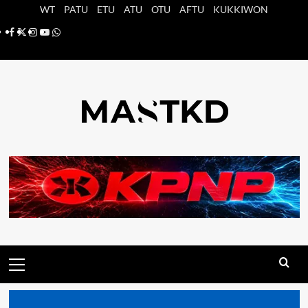
Saltar
WT
PATU
ETU
ATU
OTU
AFTU
KUKKIWON
al
Facebook
X
Instagram
YouTube
Whatsapp
contenido
Menú
principal