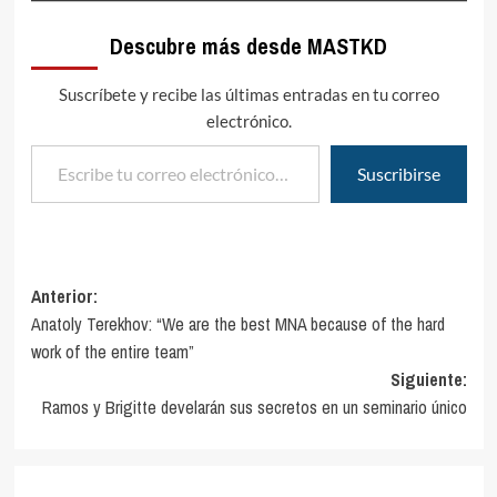
Descubre más desde MASTKD
Suscríbete y recibe las últimas entradas en tu correo
electrónico.
Escribe tu correo electrónico…
Suscribirse
Navegación
Anterior:
Anatoly Terekhov: “We are the best MNA because of the hard
de
work of the entire team”
entradas
Siguiente:
Ramos y Brigitte develarán sus secretos en un seminario único