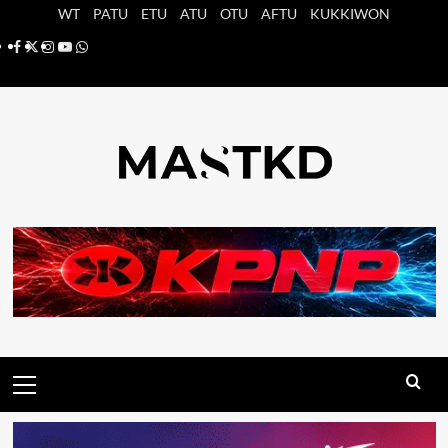
Saltar
WT
PATU
ETU
ATU
OTU
AFTU
KUKKIWON
al
Facebook
X
Instagram
YouTube
Whatsapp
contenido
Menú
principal