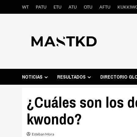
Saltar
WT
PATU
ETU
ATU
OTU
AFTU
KUKKIW
al
contenido
NOTICIAS
RESULTADOS
DIRECTORIO GL
¿Cuáles son los d
kwondo?
Esteban Mora