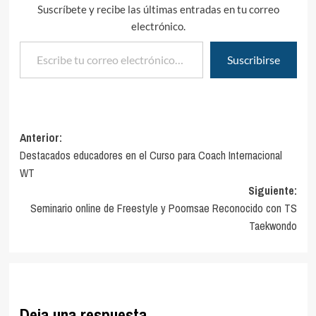
Suscríbete y recibe las últimas entradas en tu correo
electrónico.
Escribe tu correo electrónico…
Suscribirse
Navegación
Anterior:
Destacados educadores en el Curso para Coach Internacional
de
WT
entradas
Siguiente:
Seminario online de Freestyle y Poomsae Reconocido con TS
Taekwondo
Deja una respuesta