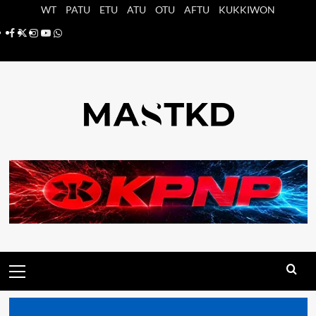
Saltar
WT
PATU
ETU
ATU
OTU
AFTU
KUKKIWON
al
Facebook
X
Instagram
YouTube
Whatsapp
contenido
Menú
principal