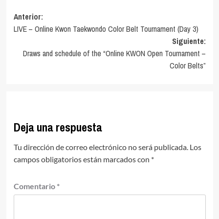
Navegación
Anterior:
LIVE – Online Kwon Taekwondo Color Belt Tournament (Day 3)
de
Siguiente:
entradas
Draws and schedule of the “Online KWON Open Tournament –
Color Belts”
Deja una respuesta
Tu dirección de correo electrónico no será publicada.
Los
campos obligatorios están marcados con
*
Comentario
*