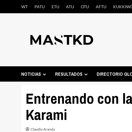
Saltar
WT
PATU
ETU
ATU
OTU
AFTU
KUKKIW
al
contenido
NOTICIAS
RESULTADOS
DIRECTORIO GL
Entrenando con la
Karami
Claudio Aranda