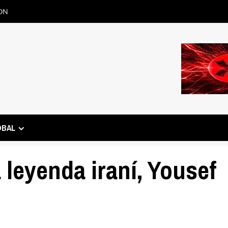
ON
OBAL
 leyenda iraní, Yousef