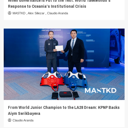
When Governance Is Put to the Test: World Taekwondo’s
Response to Oceania’s Institutional Crisis
MASTKD
,
Alex Siliezar
,
Claudio Aranda
From World Junior Champion to the LA28 Dream: KPNP Backs
Aiym Serikbayeva
Claudio Aranda