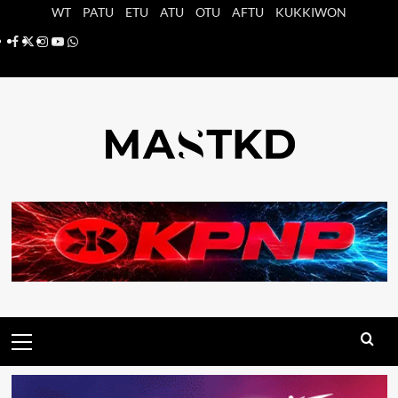
Saltar
WT
PATU
ETU
ATU
OTU
AFTU
KUKKIWON
al
Facebook
X
Instagram
YouTube
Whatsapp
contenido
Menú
principal