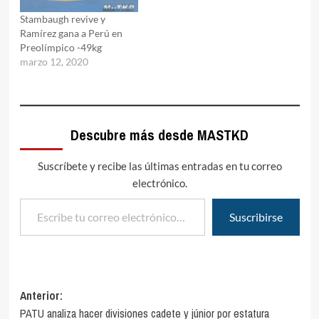
Stambaugh revive y
Ramírez gana a Perú en
Preolímpico -49kg
marzo 12, 2020
Descubre más desde MASTKD
Suscríbete y recibe las últimas entradas en tu correo
electrónico.
Escribe tu correo electrónico…
Suscribirse
Navegación
Anterior:
PATU analiza hacer divisiones cadete y júnior por estatura