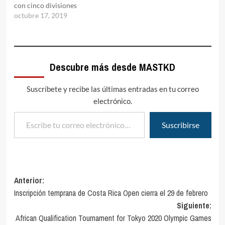
con cinco divisiones
octubre 17, 2019
Descubre más desde MASTKD
Suscríbete y recibe las últimas entradas en tu correo
electrónico.
Escribe tu correo electrónico…
Suscribirse
Navegación
Anterior:
Inscripción temprana de Costa Rica Open cierra el 29 de febrero
de
Siguiente:
entradas
African Qualification Tournament for Tokyo 2020 Olympic Games