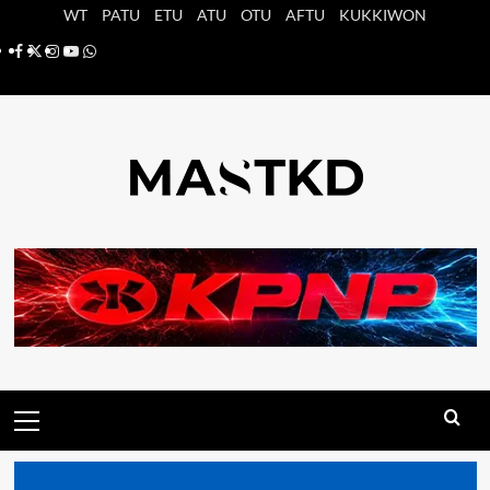
Saltar
WT
PATU
ETU
ATU
OTU
AFTU
KUKKIWON
al
Facebook
X
Instagram
YouTube
Whatsapp
contenido
Menú
principal