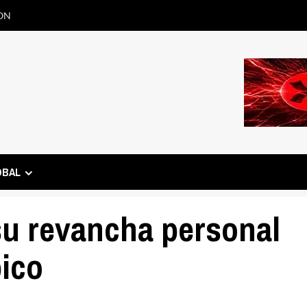
ON
OBAL
u revancha personal
ico