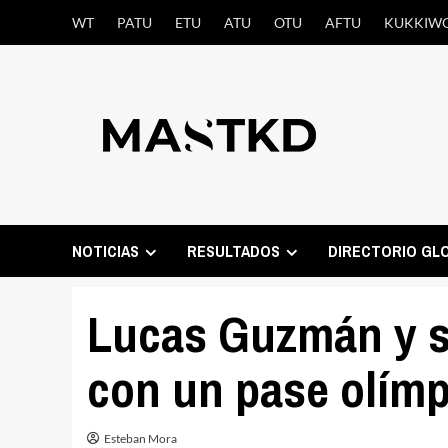
Saltar
WT
PATU
ETU
ATU
OTU
AFTU
KUKKIW
al
contenido
NOTICIAS
RESULTADOS
DIRECTORIO GL
Lucas Guzmán y s
con un pase olímp
Esteban Mora