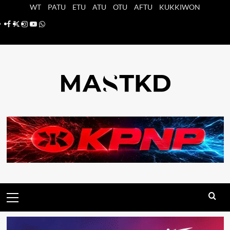
Saltar
WT
PATU
ETU
ATU
OTU
AFTU
KUKKIWON
al
Facebook
X
Instagram
YouTube
Whatsapp
contenido
Menú
principal