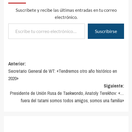
Suscríbete y recibe las últimas entradas en tu correo
electrónico.
Escribe tu correo electrónico…
Suscribirse
Navegación
Anterior:
Secretario General de WT: «Tendremos otro año histórico en
de
2020»
entradas
Siguiente:
Presidente de Unión Rusa de Taekwondo, Anatoly Terekhov: «…
fuera del tatami somos todos amigos, somos una familia»