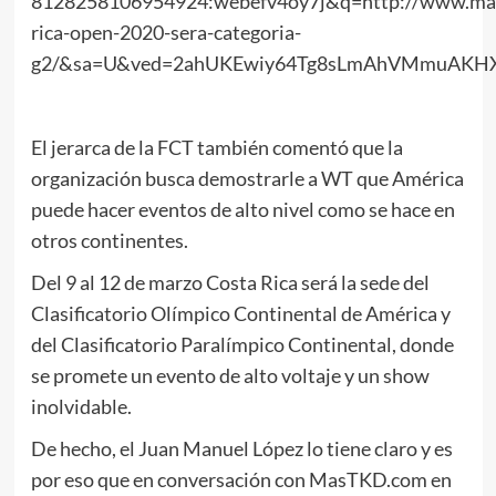
8128258106954924:webefv4oy7j&q=http://www.mas
rica-open-2020-sera-categoria-
g2/&sa=U&ved=2ahUKEwiy64Tg8sLmAhVMmuAKHX
El jerarca de la FCT también comentó que la
organización busca demostrarle a WT que América
puede hacer eventos de alto nivel como se hace en
otros continentes.
Del 9 al 12 de marzo Costa Rica será la sede del
Clasificatorio Olímpico Continental de América y
del Clasificatorio Paralímpico Continental, donde
se promete un evento de alto voltaje y un show
inolvidable.
De hecho, el Juan Manuel López lo tiene claro y es
por eso que en conversación con MasTKD.com en