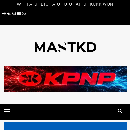
Saltar
WT
PATU
ETU
ATU
OTU
AFTU
KUKKIWON
al
Facebook
X
Instagram
YouTube
Whatsapp
contenido
Menú
principal