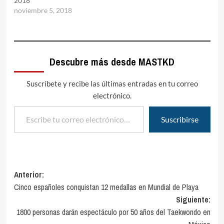
2018
noviembre 5, 2018
Descubre más desde MASTKD
Suscríbete y recibe las últimas entradas en tu correo
electrónico.
Escribe tu correo electrónico…
Suscribirse
Navegación
Anterior:
Cinco españoles conquistan 12 medallas en Mundial de Playa
de
Siguiente:
entradas
1800 personas darán espectáculo por 50 años del Taekwondo en