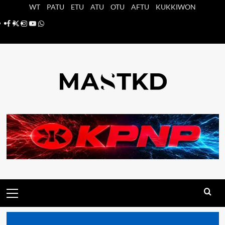
Saltar
WT
PATU
ETU
ATU
OTU
AFTU
KUKKIWON
al
Facebook
X
Instagram
YouTube
Whatsapp
contenido
Menú
principal