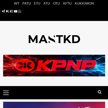
Saltar
WT
PATU
ETU
ATU
OTU
AFTU
KUKKIWON
al
Facebook
X
Instagram
YouTube
Whatsapp
contenido
Menú
principal