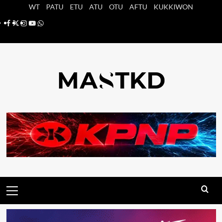
Saltar
WT
PATU
ETU
ATU
OTU
AFTU
KUKKIWON
al
Facebook
X
Instagram
YouTube
Whatsapp
contenido
Menú
principal