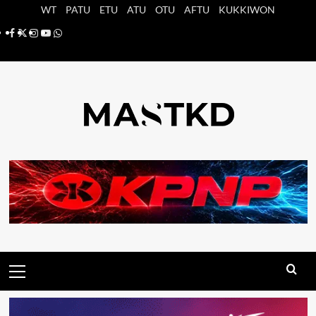
Saltar
WT
PATU
ETU
ATU
OTU
AFTU
KUKKIWON
al
Facebook
X
Instagram
YouTube
Whatsapp
contenido
Menú
principal