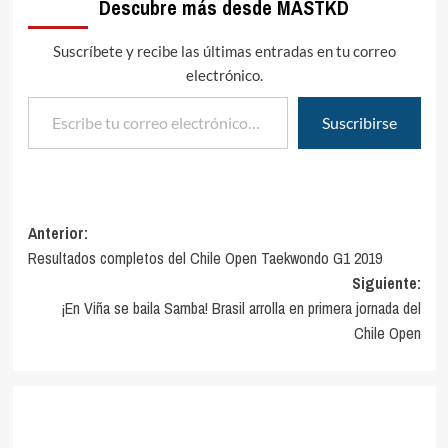
Descubre más desde MASTKD
Suscríbete y recibe las últimas entradas en tu correo
electrónico.
Escribe tu correo electrónico…
Suscribirse
Navegación
Anterior:
Resultados completos del Chile Open Taekwondo G1 2019
de
Siguiente:
entradas
¡En Viña se baila Samba! Brasil arrolla en primera jornada del
Chile Open