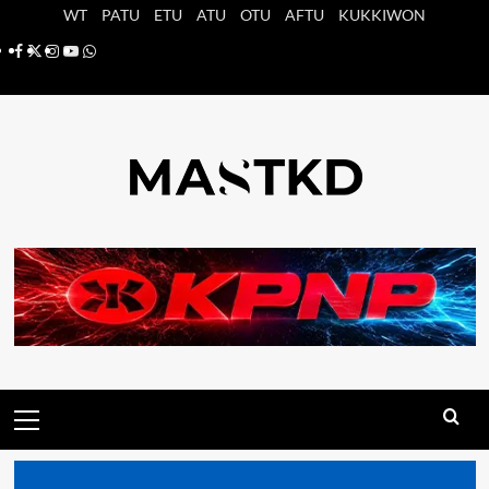
Saltar
WT
PATU
ETU
ATU
OTU
AFTU
KUKKIWON
al
Facebook
X
Instagram
YouTube
Whatsapp
contenido
Menú
principal