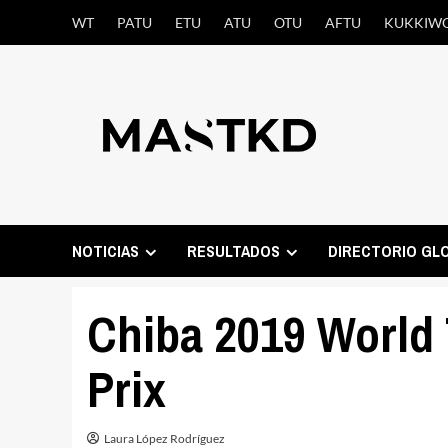
Saltar
WT
PATU
ETU
ATU
OTU
AFTU
KUKKIW
al
contenido
NOTICIAS
RESULTADOS
DIRECTORIO GL
Chiba 2019 World
Prix
Laura López Rodríguez