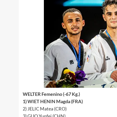
WELTER Femenino (-67 Kg.)
1) WIET HENIN Magda (FRA)
2) JELIC Matea (CRO)
3) GUO Yunfei (CHN)