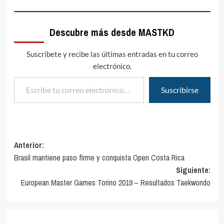
Descubre más desde MASTKD
Suscríbete y recibe las últimas entradas en tu correo
electrónico.
Escribe tu correo electrónico…
Suscribirse
Navegación
Anterior:
Brasil mantiene paso firme y conquista Open Costa Rica
de
Siguiente:
entradas
European Master Games Torino 2019 – Resultados Taekwondo