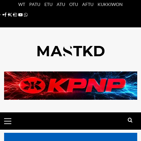
Saltar
WT
PATU
ETU
ATU
OTU
AFTU
KUKKIWON
al
Facebook
X
Instagram
YouTube
Whatsapp
contenido
Menú
principal