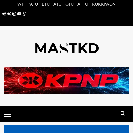
Saltar
WT
PATU
ETU
ATU
OTU
AFTU
KUKKIWON
al
Facebook
X
Instagram
YouTube
Whatsapp
contenido
Menú
principal