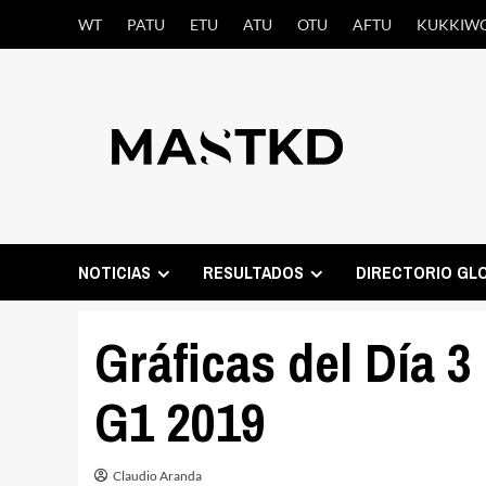
Saltar
WT
PATU
ETU
ATU
OTU
AFTU
KUKKIW
al
contenido
NOTICIAS
RESULTADOS
DIRECTORIO GL
Gráficas del Día 3
G1 2019
Claudio Aranda