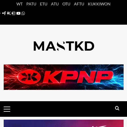
Saltar
WT
PATU
ETU
ATU
OTU
AFTU
KUKKIWON
al
Facebook
X
Instagram
YouTube
Whatsapp
contenido
Menú
principal