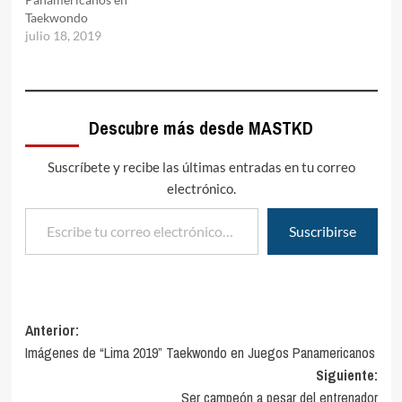
Taekwondo
julio 18, 2019
Descubre más desde MASTKD
Suscríbete y recibe las últimas entradas en tu correo
electrónico.
Escribe tu correo electrónico…
Suscribirse
Navegación
Anterior:
Imágenes de “Lima 2019” Taekwondo en Juegos Panamericanos
de
Siguiente:
entradas
Ser campeón a pesar del entrenador