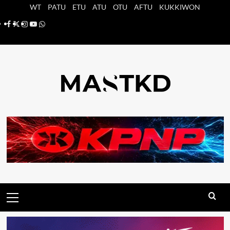
Saltar
WT
PATU
ETU
ATU
OTU
AFTU
KUKKIWON
al
Facebook
X
Instagram
YouTube
Whatsapp
contenido
Menú
principal