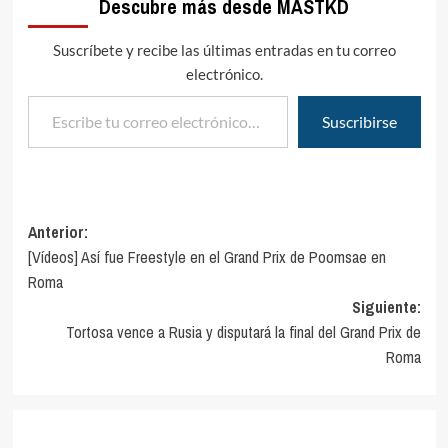
Descubre más desde MASTKD
Suscríbete y recibe las últimas entradas en tu correo
electrónico.
Escribe tu correo electrónico…
Suscribirse
Navegación
Anterior:
[Vídeos] Así fue Freestyle en el Grand Prix de Poomsae en
de
Roma
entradas
Siguiente:
Tortosa vence a Rusia y disputará la final del Grand Prix de
Roma