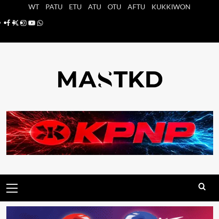
Saltar
WT
PATU
ETU
ATU
OTU
AFTU
KUKKIWON
al
Facebook
X
Instagram
YouTube
Whatsapp
contenido
Menú
principal