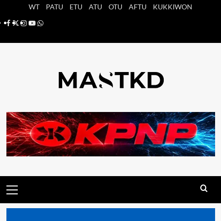
Saltar
WT
PATU
ETU
ATU
OTU
AFTU
KUKKIWON
al
Facebook
X
Instagram
YouTube
Whatsapp
contenido
Menú
principal