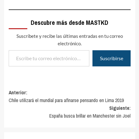
Descubre más desde MASTKD
Suscríbete y recibe las últimas entradas en tu correo
electrónico.
Escribe tu correo electrónico…
Suscribirse
Navegación
Anterior:
Chile utilizará el mundial para afinarse pensando en Lima 2019
de
Siguiente:
entradas
España busca brillar en Manchester sin Joel