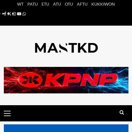
Saltar
WT
PATU
ETU
ATU
OTU
AFTU
KUKKIWON
al
Facebook
X
Instagram
YouTube
Whatsapp
contenido
Menú
principal