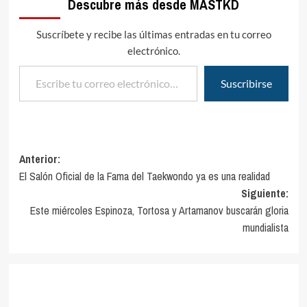
Descubre más desde MASTKD
Suscríbete y recibe las últimas entradas en tu correo
electrónico.
Escribe tu correo electrónico…
Suscribirse
Navegación
Anterior:
El Salón Oficial de la Fama del Taekwondo ya es una realidad
de
Siguiente:
entradas
Este miércoles Espinoza, Tortosa y Artamanov buscarán gloria
mundialista