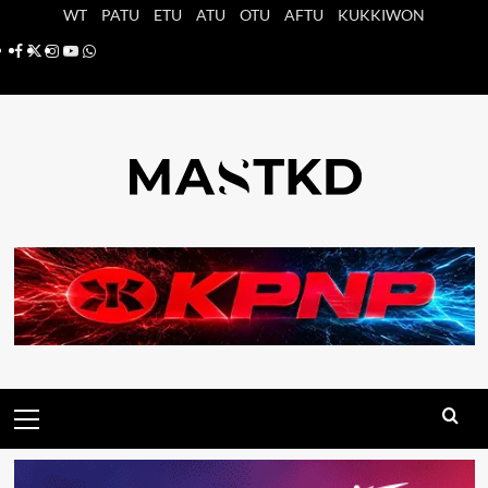
Saltar
WT
PATU
ETU
ATU
OTU
AFTU
KUKKIWON
al
Facebook
X
Instagram
YouTube
Whatsapp
contenido
Menú
principal