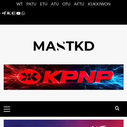
Saltar
WT
PATU
ETU
ATU
OTU
AFTU
KUKKIWON
al
Facebook
X
Instagram
YouTube
Whatsapp
contenido
Menú
principal