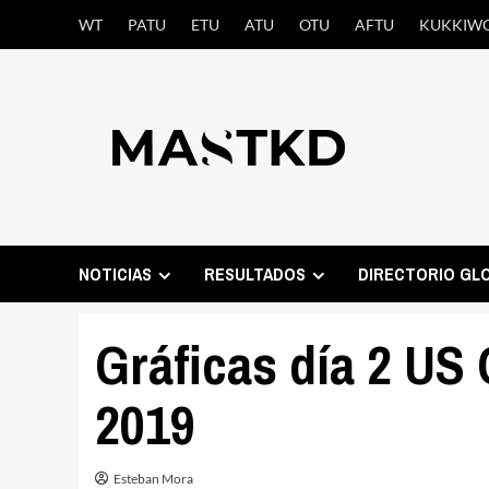
Saltar
WT
PATU
ETU
ATU
OTU
AFTU
KUKKIW
al
contenido
NOTICIAS
RESULTADOS
DIRECTORIO GL
Gráficas día 2 U
2019
Esteban Mora