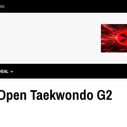
ON
OBAL
S Open Taekwondo G2