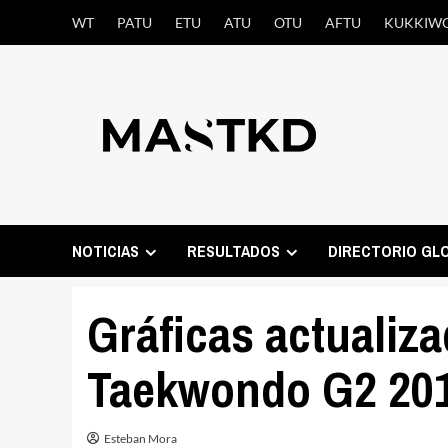
Saltar
WT
PATU
ETU
ATU
OTU
AFTU
KUKKIW
al
contenido
NOTICIAS
RESULTADOS
DIRECTORIO GL
Gráficas actualiz
Taekwondo G2 201
Esteban Mora