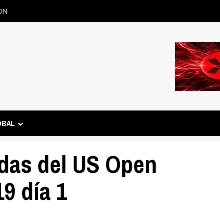
ON
OBAL
adas del US Open
9 día 1