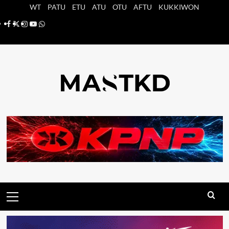
Saltar
WT
PATU
ETU
ATU
OTU
AFTU
KUKKIWON
al
Facebook
X
Instagram
YouTube
Whatsapp
contenido
Menú
principal