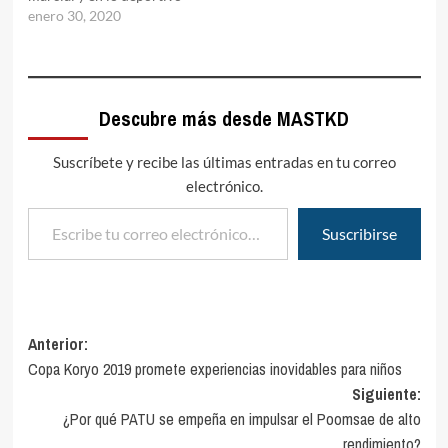
enero 30, 2020
Descubre más desde MASTKD
Suscríbete y recibe las últimas entradas en tu correo
electrónico.
Escribe tu correo electrónico…
Suscribirse
Navegación
Anterior:
Copa Koryo 2019 promete experiencias inovidables para niños
de
Siguiente:
entradas
¿Por qué PATU se empeña en impulsar el Poomsae de alto
rendimiento?