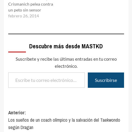
Crismanich pelea contra
un peto sin sensor
febrero 26, 2014
Descubre más desde MASTKD
Suscríbete y recibe las últimas entradas en tu correo
electrónico.
Escribe tu correo electrónico…
Suscribirse
Navegación
Anterior:
Los sueños de un coach olímpico y la salvación del Taekwondo
de
según Dragan