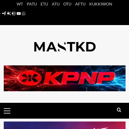
Saltar
WT
PATU
ETU
ATU
OTU
AFTU
KUKKIWON
al
Facebook
X
Instagram
YouTube
Whatsapp
contenido
Menú
principal