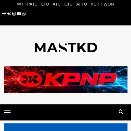
Saltar
WT
PATU
ETU
ATU
OTU
AFTU
KUKKIWON
al
Facebook
X
Instagram
YouTube
Whatsapp
contenido
Menú
principal