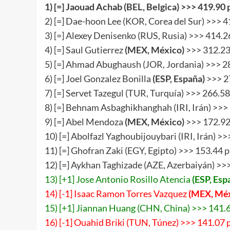
1)
[
=
]
Jaouad Achab (BEL, Belgica) >>>
419.90
p
2) [=] Dae-hoon Lee (KOR, Corea del Sur) >>> 4
3) [=] Alexey Denisenko (RUS, Rusia) >>> 414.2
4) [=] Saul Gutierrez
(MEX, México)
>>> 312.23
5) [=] Ahmad Abughaush (JOR, Jordania) >>> 2
6) [=] Joel Gonzalez Bonilla
(ESP, España)
>>> 2
7) [=] Servet Tazegul (TUR, Turquía) >>> 266.5
8) [=] Behnam Asbaghikhanghah (IRI, Irán) >>>
9) [=] Abel Mendoza
(MEX, México)
>>> 172.92
10) [=] Abolfazl Yaghoubijouybari (IRI, Irán) >
11) [=] Ghofran Zaki (EGY, Egipto) >>> 153.44 
12) [=] Aykhan Taghizade (AZE, Azerbaiyán) >>
13) [+1] Jose Antonio Rosillo Atencia
(ESP, Esp
14) [-1] Isaac Ramon Torres Vazquez
(MEX, Méx
15) [+1] Jiannan Huang (CHN, China) >>> 141.
16) [-1] Ouahid Briki (TUN, Túnez) >>> 141.07 