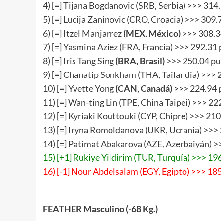
4) [=] Tijana Bogdanovic (SRB, Serbia) >>> 314
5) [=] Lucija Zaninovic (CRO, Croacia) >>> 309.
6) [=] Itzel Manjarrez
(MEX, México)
>>> 308.3
7) [=] Yasmina Aziez (FRA, Francia) >>> 292.31
8) [=] Iris Tang Sing
(BRA, Brasil)
>>> 250.04 pu
9) [=] Chanatip Sonkham (THA, Tailandia) >>> 
10) [=] Yvette Yong
(CAN, Canadá)
>>> 224.94 
11) [=] Wan-ting Lin (TPE, China Taipei) >>> 22
12) [=] Kyriaki Kouttouki (CYP, Chipre) >>> 21
13) [=] Iryna Romoldanova (UKR, Ucrania) >>>
14) [=] Patimat Abakarova (AZE, Azerbaiyán) >
15) [+1] Rukiye Yildirim (TUR, Turquía) >>> 19
16) [-1] Nour Abdelsalam (EGY, Egipto) >>> 18
FEATHER Masculino (-68 Kg.)