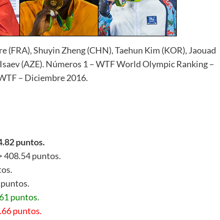
re (FRA), Shuyin Zheng (CHN), Taehun Kim (KOR), Jaouad
ik Isaev (AZE). Números 1 – WTF World Olympic Ranking –
WTF – Diciembre 2016.
4
.
82
puntos.
>> 408.54 puntos.
tos.
 puntos.
61 puntos.
.66 puntos.