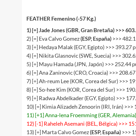
FEATHER Femenino (-57 Kg.)
1
) [
=
] Jade Jones (GBR, Gran Bretaña) >>>
603
2) [=] Eva Calvo Gomez
(ESP, España)
>>> 482.1
3) [=] Hedaya Malak (EGY, Egipto) >>> 393.27 
4) [=] Nikita Glasnovic (SWE, Suecia) >>> 302.
5) [=] Mayu Hamada (JPN, Japón) >>> 252.44 p
6) [=] Ana Zaninovic (CRO, Croacia) >>> 208.67
7) [=] Ah-reum Lee (KOR, Corea del Sur) >>> 19
8) [=] So-hee Kim (KOR, Corea del Sur) >>> 190
9) [=] Radwa Abdelkader (EGY, Egipto) >>> 177
10) [=] Kimia Alizadeh Zenoorin (IRI, Irán) >>>
11) [+1] Anna-lena Froemming (GER, Alemania)
12) [-1] Raheleh Asemani (BEL, Bélgica) >>> 15
13) [=] Marta Calvo Gomez
(ESP, España)
>>> 1