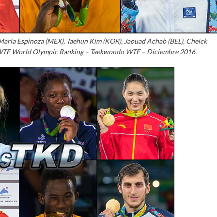
 María Espinoza (MEX), Taehun Kim (KOR), Jaouad Achab (BEL), Cheick
 – WTF World Olympic Ranking – Taekwondo WTF – Diciembre 2016.