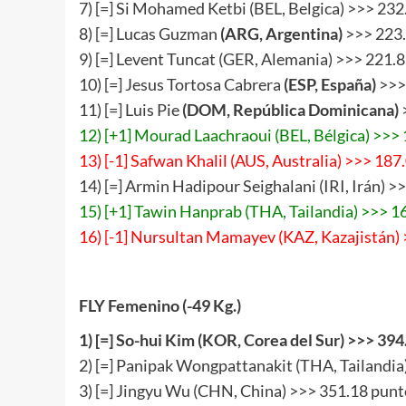
7) [=] Si Mohamed Ketbi (BEL, Belgica) >>> 232
8) [=] Lucas Guzman
(ARG, Argentina)
>>> 223.
9) [=] Levent Tuncat (GER, Alemania) >>> 221.
10) [=] Jesus Tortosa Cabrera
(
ESP
,
España
)
>>>
11) [=] Luis Pie
(
DOM
,
República Dominicana
)
12) [+1] Mourad Laachraoui (BEL, Bélgica) >>>
13) [-1] Safwan Khalil (AUS, Australia) >>> 187
14) [=] Armin Hadipour Seighalani (IRI, Irán) >
15) [+1] Tawin Hanprab (THA, Tailandia) >>> 1
16) [-1] Nursultan Mamayev (KAZ, Kazajistán)
FLY Femenino (-49 Kg.)
1) [=] So-hui Kim (KOR, Corea del Sur) >>> 394
2) [=] Panipak Wongpattanakit (THA, Tailandia
3) [=] Jingyu Wu (CHN, China) >>> 351.18 punt