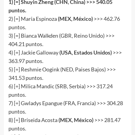
1)
[
=
]
Shuyin Zheng (CHN, China) >>>
540.05
puntos.
2) [=] María Espinoza
(MEX, México)
>>> 462.76
puntos.
3) [=] Bianca Walkden (GBR, Reino Unido) >>>
404.21 puntos.
4) [=] Jackie Galloway
(USA, Estados Unidos)
>>>
363.97 puntos.
5) [=] Reshmie Oogink (NED, Paises Bajos) >>>
341.53 puntos.
6) [=] Milica Mandic (SRB, Serbia) >>> 317.24
puntos.
7) [=] Gwladys Epangue (FRA, Francia) >>> 304.28
puntos.
8) [=] Briseida Acosta
(MEX, México)
>>> 281.47
puntos.