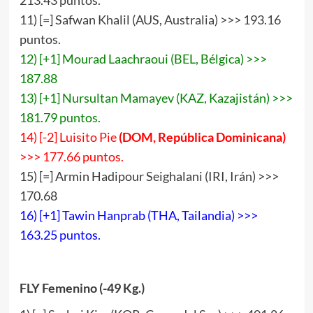
213.43 puntos.
11) [=] Safwan Khalil (AUS, Australia) >>> 193.16
puntos.
12) [+1] Mourad Laachraoui (BEL, Bélgica) >>>
187.88
13) [+1] Nursultan Mamayev (KAZ, Kazajistán) >>>
181.79 puntos.
14) [-2] Luisito Pie
(
DOM
,
República Dominicana
)
>>> 177.66 puntos.
15) [=] Armin Hadipour Seighalani (IRI, Irán) >>>
170.68
16) [+1] Tawin Hanprab (THA, Tailandia) >>>
163.25 puntos.
FLY Femenino (-49 Kg.)