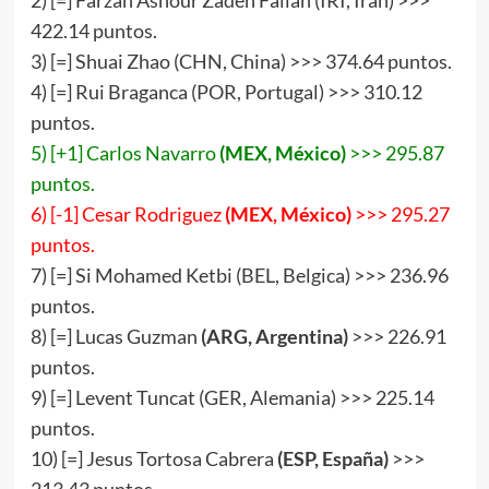
2) [=] Farzan Ashour Zadeh Fallah (IRI, Irán) >>>
422.14 puntos.
3) [=] Shuai Zhao (CHN, China) >>> 374.64 puntos.
4) [=] Rui Braganca (POR, Portugal) >>> 310.12
puntos.
5) [+1] Carlos Navarro
(MEX, México)
>>> 295.87
puntos.
6) [-1] Cesar Rodriguez
(MEX, México)
>>> 295.27
puntos.
7) [=] Si Mohamed Ketbi (BEL, Belgica) >>> 236.96
puntos.
8) [=] Lucas Guzman
(ARG, Argentina)
>>> 226.91
puntos.
9) [=] Levent Tuncat (GER, Alemania) >>> 225.14
puntos.
10) [=] Jesus Tortosa Cabrera
(
ESP
,
España
)
>>>