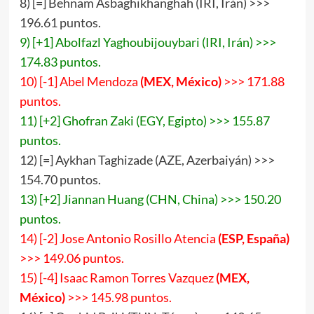
8) [=] Behnam Asbaghikhanghah (IRI, Irán) >>>
196.61 puntos.
9) [+1] Abolfazl Yaghoubijouybari (IRI, Irán) >>>
174.83 puntos.
10) [-1] Abel Mendoza
(MEX, México)
>>> 171.88
puntos.
11) [+2] Ghofran Zaki (EGY, Egipto) >>> 155.87
puntos.
12) [=] Aykhan Taghizade (AZE, Azerbaiyán) >>>
154.70 puntos.
13) [+2] Jiannan Huang (CHN, China) >>> 150.20
puntos.
14) [-2] Jose Antonio Rosillo Atencia
(ESP, España)
>>> 149.06 puntos.
15) [-4] Isaac Ramon Torres Vazquez
(MEX,
México)
>>> 145.98 puntos.