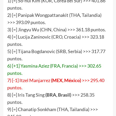
1) [=] So-hui Kim (KOR, Corea del Sur) >>> 401.86
puntos.
2) [=] Panipak Wongpattanakit (THA, Tailandia)
>>> 393.09 puntos.
3) [=] Jingyu Wu (CHN, China) >>> 361.18 puntos.
4) [=] Lucija Zaninovic (CRO, Croacia) >>> 323.18
puntos.
5) [=] Tijana Bogdanovic (SRB, Serbia) >>> 317.77
puntos.
6) [+1] Yasmina Aziez (FRA, Francia) >>> 302.65
puntos.
7) [-1] Itzel Manjarrez
(MEX, México)
>>> 295.40
puntos.
8) [=] Iris Tang Sing
(BRA, Brasil)
>>> 258.35
puntos.
9) [=] Chanatip Sonkham (THA, Tailandia) >>>