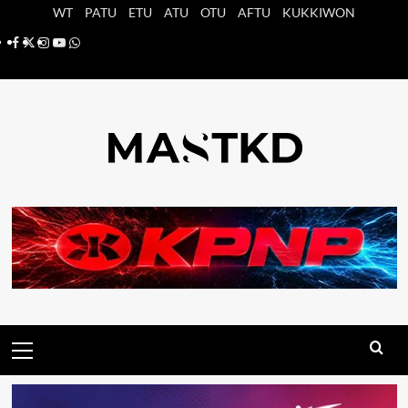
Saltar
WT
PATU
ETU
ATU
OTU
AFTU
KUKKIWON
al
Facebook
X
Instagram
YouTube
Whatsapp
contenido
Menú
principal