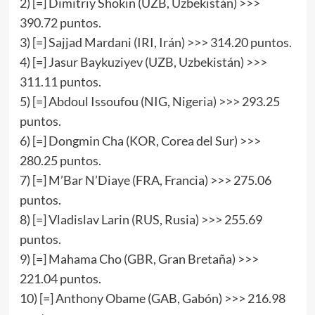
2) [=] Dimitriy Shokin (UZB, Uzbekistán) >>>
390.72 puntos.
3) [=] Sajjad Mardani (IRI, Irán) >>> 314.20 puntos.
4) [=] Jasur Baykuziyev (UZB, Uzbekistán) >>>
311.11 puntos.
5) [=] Abdoul Issoufou (NIG, Nigeria) >>> 293.25
puntos.
6) [=] Dongmin Cha (KOR, Corea del Sur) >>>
280.25 puntos.
7) [=] M’Bar N’Diaye (FRA, Francia) >>> 275.06
puntos.
8) [=] Vladislav Larin (RUS, Rusia) >>> 255.69
puntos.
9) [=] Mahama Cho (GBR, Gran Bretaña) >>>
221.04 puntos.
10) [=] Anthony Obame (GAB, Gabón) >>> 216.98