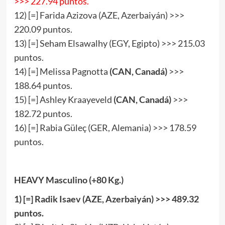
>>> 227.94 puntos.
12) [=] Farida Azizova (AZE, Azerbaiyán) >>>
220.09 puntos.
13) [=] Seham Elsawalhy (EGY, Egipto) >>> 215.03
puntos.
14) [=] Melissa Pagnotta
(CAN, Canadá)
>>>
188.64 puntos.
15) [=] Ashley Kraayeveld
(CAN, Canadá)
>>>
182.72 puntos.
16) [=] Rabia Güleç (GER, Alemania) >>> 178.59
puntos.
HEAVY
Masculino (+80 Kg.)
1
) [
=
] Radik Isaev (AZE, Azerbaiyán) >>>
489
.
32
puntos.