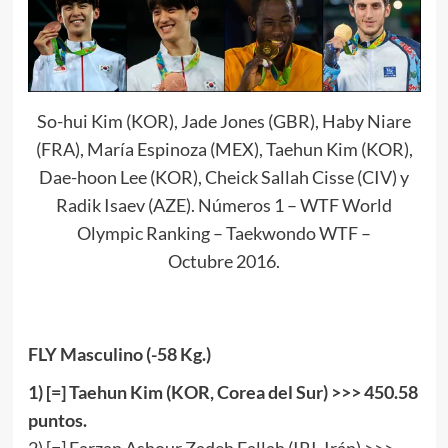
So-hui Kim (KOR), Jade Jones (GBR), Haby Niare
(FRA), María Espinoza (MEX), Taehun Kim (KOR),
Dae-hoon Lee (KOR), Cheick Sallah Cisse (CIV) y
Radik Isaev (AZE). Números 1 – WTF World
Olympic Ranking – Taekwondo WTF –
Octubre 2016.
FLY Masculino (-58 Kg.)
1
) [
=
] Taehun Kim (KOR, Corea del Sur) >>>
450
.
58
puntos.