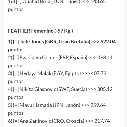
16) [=] Ouahid Briki (TUN, Túnez) >>> 143.65
puntos.
FEATHER Femenino (-57 Kg.)
1
) [
=
] Jade Jones (GBR, Gran Bretaña) >>>
622
.
04
puntos.
2) [=] Eva Calvo Gomez
(ESP, España)
>>> 498.11
puntos.
3) [=] Hedaya Malak (EGY, Egipto) >>> 407.73
puntos.
4) [=] Nikita Glasnovic (SWE, Suecia) >>> 305.12
puntos.
5) [=] Mayu Hamada (JPN, Japón) >>> 259.64
puntos.
6) [=] Ana Zaninovic (CRO, Croacia) >>> 217.74