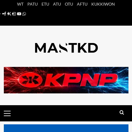
Saltar
WT
PATU
ETU
ATU
OTU
AFTU
KUKKIWON
al
Facebook
X
Instagram
YouTube
Whatsapp
contenido
Menú
principal