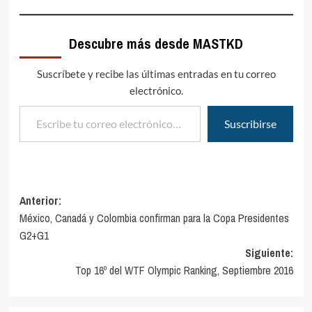
Descubre más desde MASTKD
Suscríbete y recibe las últimas entradas en tu correo
electrónico.
Escribe tu correo electrónico…
Suscribirse
Navegación
Anterior:
México, Canadá y Colombia confirman para la Copa Presidentes
de
G2+G1
entradas
Siguiente:
Top 16º del WTF Olympic Ranking, Septiembre 2016