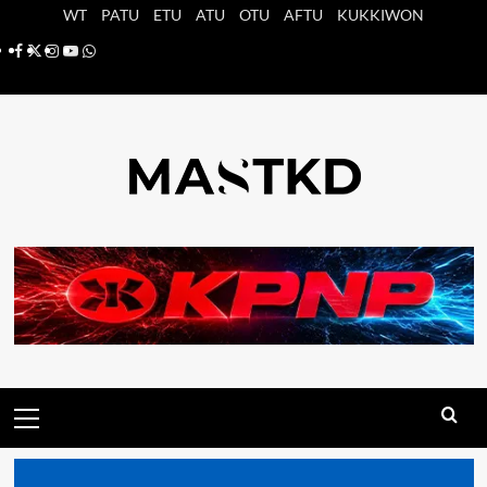
Saltar
WT
PATU
ETU
ATU
OTU
AFTU
KUKKIWON
al
Facebook
X
Instagram
YouTube
Whatsapp
contenido
Menú
principal