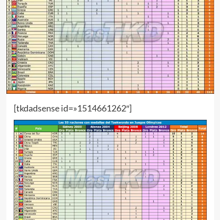
[tkdadsense id=»1514661262″]