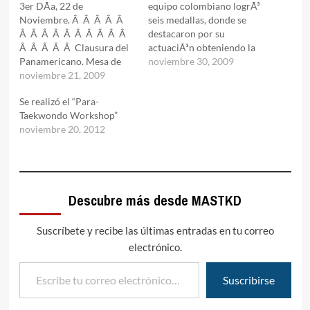
3er DÃ­a, 22 de
equipo colombiano logrÃ³
Noviembre. Â Â Â Â Â
seis medallas, donde se
Â Â Â Â Â Â Â Â Â Â
destacaron por su
Â Â Â Â Â Clausura del
actuaciÃ³n obteniendo la
Panamericano. Mesa de
presea dorada, Duvan
noviembre 30, 2009
premiaciÃ³n y clausura.
noviembre 21, 2009
Avella (Minimosca), Gladys
Palabras de clausura del
Mora (Gallo) y Lida
Se realizó el “Para-
Presidente de la
HernÃ¡ndez
Taekwondo Workshop”
FederaciÃ³n SalvadoreÃ±a
(Superligero).Las plateadas
noviembre 20, 2012
de Tae Kwon Do.Palabras
fueron para Edwin
de clausura de Master…
Montoya (Gallo) y Doris
Xena PatiÃ±o (Pluma).La
medalla de bronce quedo
en manos de Nancy
Descubre más desde MASTKD
Orduz…
Suscríbete y recibe las últimas entradas en tu correo
electrónico.
Escribe tu correo electrónico…
Suscribirse