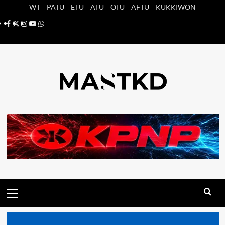
Saltar
WT
PATU
ETU
ATU
OTU
AFTU
KUKKIWON
al
Facebook
X
Instagram
YouTube
Whatsapp
contenido
Menú
principal