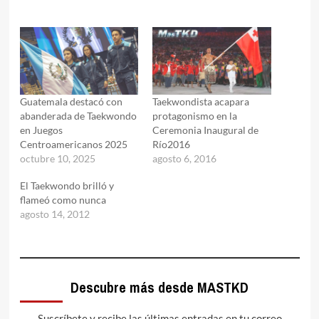
Guatemala destacó con
Taekwondista acapara
abanderada de Taekwondo
protagonismo en la
en Juegos
Ceremonia Inaugural de
Centroamericanos 2025
Río2016
octubre 10, 2025
agosto 6, 2016
El Taekwondo brilló y
flameó como nunca
agosto 14, 2012
Descubre más desde MASTKD
Suscríbete y recibe las últimas entradas en tu correo