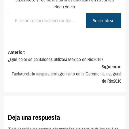
electrónico.
Escribe tu correo electrónico…
Suscribirse
Navegación
Anterior:
¿Qué color de pantalones utilizará México en Río2016?
de
Siguiente:
entradas
Taekwondista acapara protagonismo en la Ceremonia Inaugural
de Río2016
Deja una respuesta
Tu dirección de correo electrónico no será publicada.
Los