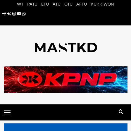
Saltar
WT
PATU
ETU
ATU
OTU
AFTU
KUKKIWON
al
Facebook
X
Instagram
YouTube
Whatsapp
contenido
Menú
principal