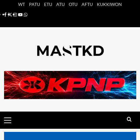
Saltar
WT
PATU
ETU
ATU
OTU
AFTU
KUKKIWON
al
Facebook
X
Instagram
YouTube
Whatsapp
contenido
Menú
principal