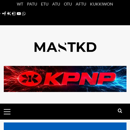
Saltar
WT
PATU
ETU
ATU
OTU
AFTU
KUKKIWON
al
Facebook
X
Instagram
YouTube
Whatsapp
contenido
Menú
principal